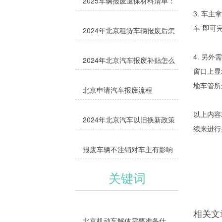
2025车辆报废退保材料清单：
3. 车
缺1样都办不了，附缺失补救方
车”即可
2024年北京租赁车辆报废后怎
法
么办
4. 另
2024年北京汽车报废补贴怎么
窗口上显
领取
地车管所
北京申请汽车报废流程
以上内容
2024年北京汽车以旧换新政策
续来进行
报废车辆不注销对车主有影响
吗？
关键词
相关文
北京机动车解体需要准备什