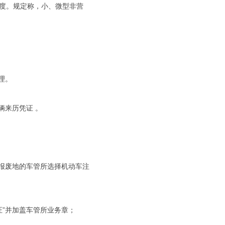
度。规定称，小、微型非营
理。
辆来历凭证 。
到报废地的车管所选择机动车注
证”并加盖车管所业务章；