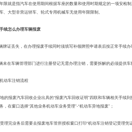
年限就是指汽车在使用期间根据车座的数量和使用时期规定的一项安检制
车、大型非营运轿车、轮式专用机械车无使用年限限制。
手续怎么办理车辆报废
车辆牌证丢失，在办理报废手续同时须填写补领牌照申请表后按正常手续办
车辆未在车辆管理部门进行注册登记无需办理注销，需要拆解的必须提供车
机动车注销流程
报废地的报废汽车回收企业出具的“报废汽车回收证明”四联和车辆相关手续
务，在窗口选择“其他业务机动车业务受理”-“机动车异地报废”；
窗口受理完业务后需要去报废地车管所授权窗口打印“机动车注销登记受理凭