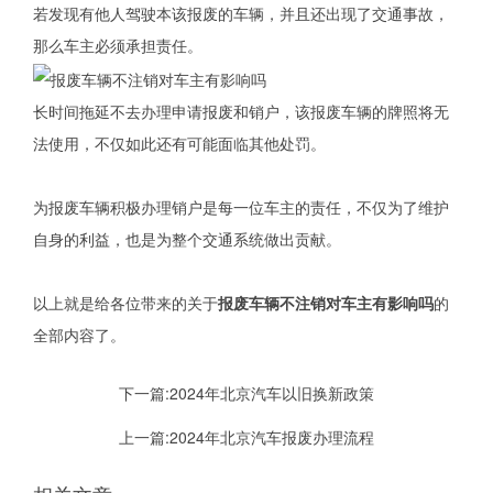
若发现有他人驾驶本该报废的车辆，并且还出现了交通事故，
那么车主必须承担责任。
长时间拖延不去办理申请报废和销户，该报废车辆的牌照将无
法使用，不仅如此还有可能面临其他处罚。
为报废车辆积极办理销户是每一位车主的责任，不仅为了维护
自身的利益，也是为整个交通系统做出贡献。
以上就是给各位带来的关于
报废车辆不注销对车主有影响吗
的
全部内容了。
下一篇:
2024年北京汽车以旧换新政策
上一篇:
2024年北京汽车报废办理流程