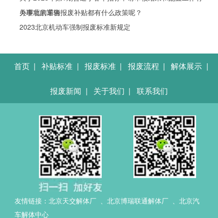
关事项的通告
办理北京车辆报废补贴都有什么政策呢？
2023北京机动车强制报废标准新规定
首页
|
补贴标准
|
报废标准
|
报废流程
|
解体展示
|
报废新闻
|
关于我们
|
联系我们
友情链接：
北京天交解体厂
、
北京博瑞联通解体厂
、
北京汽
车解体中心